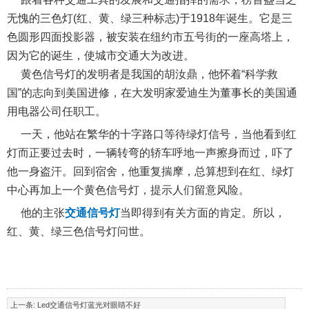
无愧的三色灯(红、黄、绿三种标志)于1918年诞生。它是三
色圆形四面投影器，被安装在纽约市五号街的一座高塔上，
因为它的诞生，使城市交通大为改进。
黄色信号灯的发明者是我国的胡汝鼎，他怀着“科学救
国”的志向到美国进修，在大发明家爱迪生为董事长的美国通
用电器公司任职工。
一天，他站在繁华的十字路口等待绿灯信号，当他看到红
灯而正要过去时，一辆转弯的轿车呼地一声擦身而过，吓了
他一身盗汗。回到宿舍，他重复揣摩，总算想到在红、绿灯
中心再加上一个黄色信号灯，提示人们留意风险。
他的主张
交通信号灯
当即得到有关方面的肯定。所以，
红、黄、绿三色信号灯问世。
上一条:
Led交通信号灯蓝光对眼睛不好