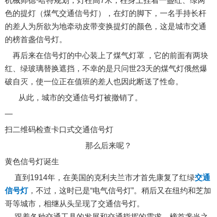
机械师德·哈特规划，灯柱高7米，柱身上挂着一盏红、绿两
色的提灯（煤气交通信号灯），在灯的脚下，一名手持长杆
的差人为所欲为地牵动皮带变换提灯的颜色，这是城市交通
的榜首盏信号灯。
再后来在信号灯的中心装上了煤气灯罩 ，它的前面有两块
红、绿玻璃替换遮挡，不幸的是只问世23天的煤气灯俄然爆
破自灭，使一位正在值班的差人也因此断送了性命。
从此，城市的交通信号灯被撤销了。
—
扫二维码检查卡口式交通信号灯
那么后来呢？
黄色信号灯诞生
直到1914年，在美国的克利夫兰市才首先康复了红绿
交通
信号灯
，不过，这时已是“电气信号灯”。稍后又在纽约和芝加
哥等城市，相继从头呈现了交通信号灯。
跟着各种交通工具的发展和交通指挥的需求，榜首盏当之